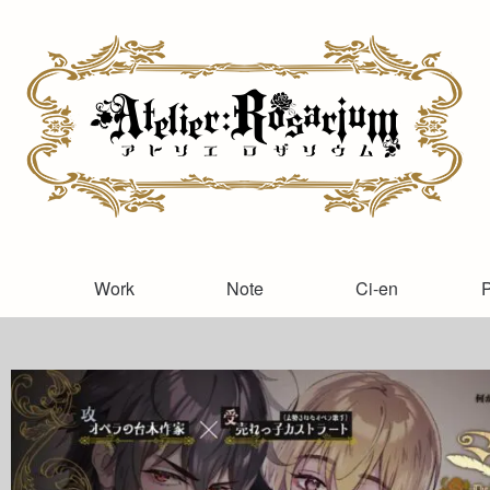
Work
Note
Ci-en