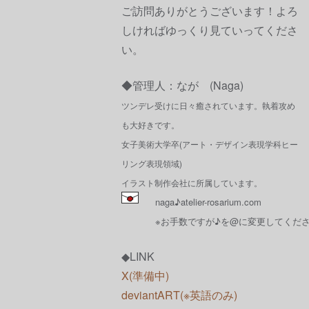
ご訪問ありがとうございます！よろ
しければゆっくり見ていってくださ
い。
◆管理人：なが (Naga)
ツンデレ受けに日々癒されています。執着攻め
も大好きです。
女子美術大学卒(アート・デザイン表現学科ヒー
リング表現領域)
イラスト制作会社に所属しています。
naga♪atelier-rosarium.com
※お手数ですが♪を@に変更してくだ
◆LINK
X(準備中)
deviantART(※英語のみ)