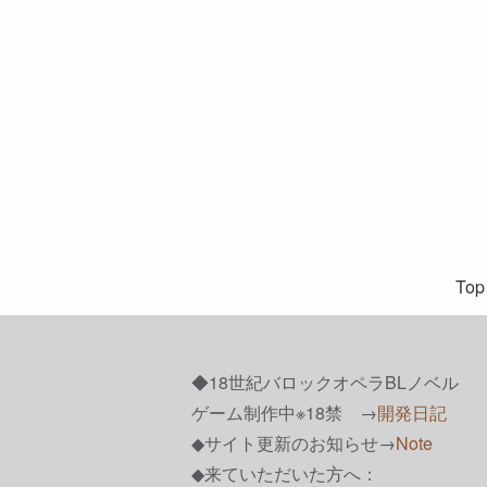
Top
◆18世紀バロックオペラBLノベル
ゲーム制作中※18禁 →
開発日記
◆サイト更新のお知らせ→
Note
◆来ていただいた方へ：