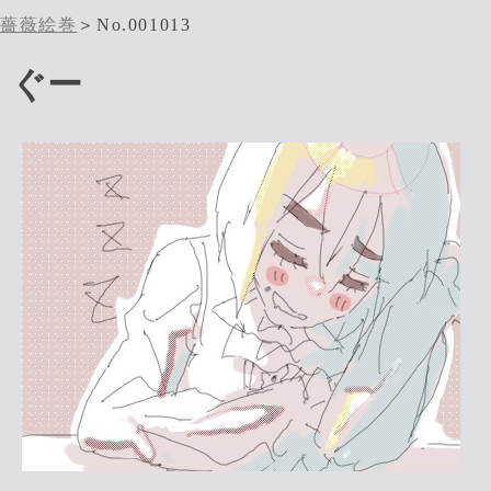
薔薇絵巻
＞No.001013
ぐー