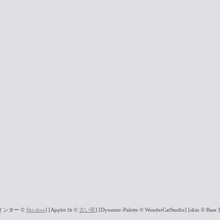
ペインター ©
Shi-dow
] [Applet fit ©
古い骨
] [Dynamic-Palette © WonderCatStudio]
[skin © Base
]