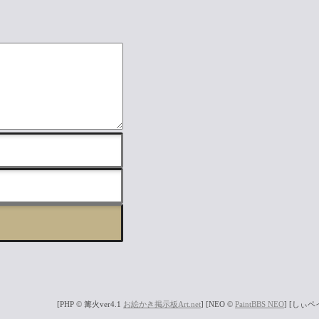
[PHP © 篝火ver4.1
お絵かき掲示板Art.net
] [NEO ©
PaintBBS NEO
] [しぃ